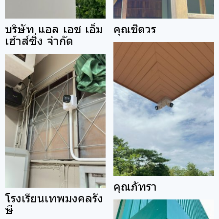
บริษัท แอล เอช เอ็ม
คุณชิตวร
เฮ้าส์ซิ่ง จำกัด
คุณภัทรา
โรงเรียนเทพมงคลรัง
ษี