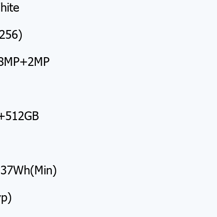
hite
256)
+8MP+2MP
B+512GB
.37Wh(Min)
p)