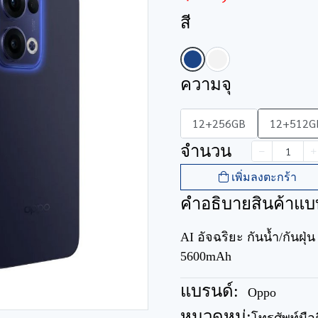
สี
ความจุ
12+256GB
12+512G
จำนวน
เพิ่มลงตะกร้า
คำอธิบายสินค้าแบ
AI อัจฉริยะ กันน้ำ/กันฝ
5600mAh
แบรนด์:
Oppo
หมวดหมู่: