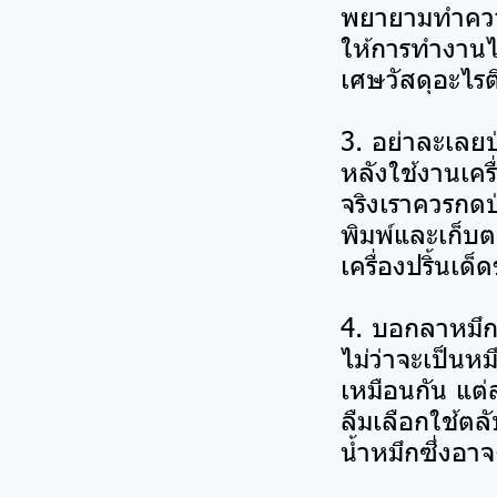
พยายามทำความ
ให้การทำงานไห
เศษวัสดุอะไรติ
3. อย่าละเลย
หลังใช้งานเคร
จริงเราควรกดป
พิมพ์และเก็บต
เครื่องปริ้นเด
4. บอกลาหมึ
ไม่ว่าจะเป็นห
เหมือนกัน แต่
ลืมเลือกใช้ตล
น้ำหมึกซึ่งอาจ