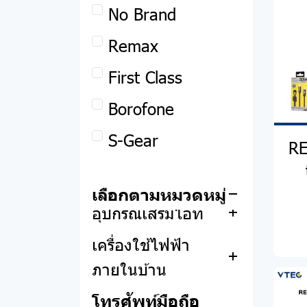
Remax
No Brand
แอปเปิ้ล
พาวเวอร์แบงค์
Remax
โน๊ตบุ๊ค
อุปกรณ์เสริม
MacBook
First Class
คอมพิวเตอร์ตั้งโต๊ะ
หูฟัง
iPhone
Asus
Borofone
และออลอินวัน
ลำโพง
iPad
Acer
S-Gear
RE
อุปกรณ์คอมพิวเตอร์
ออลอินวัน
สมาร์ทวอทช์
Apple Watch
Lenovo
(DIY)
คอมพิวเตอร์ตั้งโต๊ะ
Asus
เลือกตามหมวดหมู่
อุปกรณ์ PHOTO
Dell
อุปกรณ์เสริมไอที
ซีพียู
STUDIO
Acer
Acer
Hp
เครื่องใช้ไฟฟ้า
เมนบอร์ด
ฟิล์มหน้าจอ
ฟิล์ม
Asus
ภายในบ้าน
แรม
กล้องเว็บแคม
HP
เครื่องวัดอุณหภูมิ
โทรศัพท์มือถือ