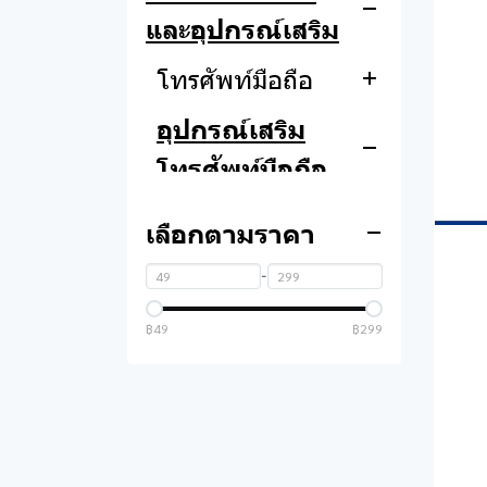
ฮาร์ดดิสก์ และ เอส
อะแดปเตอร์โน็ตบุ๊ค
Lemel
และอุปกรณ์เสริม
เอสดี
แผ่นกรองอากาศ
โต๊ะและเก้าอี้
โทรศัพท์มือถือ
การ์ดจอ
คอมพิวเตอร์
เครื่องกรองอากาศ
Benco
อุปกรณ์เสริม
เพาเวอร์ซัพพลาย
หูฟัง
เครื่องดูดฝุ่น
โทรศัพท์มือถือ
Realme
เคสคอมพิวเตอร์
ไมโครโฟน
ปลั๊กไฟ
พาวเวอร์แบงค์
Oppo
เลือกตามราคา
การ์ดเสียง
เมาส์
ลำโพง
หูฟังสมาทโฟน
Vivo
-
เครื่องสำรองไฟฟ้า
คีย์บอร์ด
อุปกรณ์ลำโพง
Hopestar
อะแดปเตอร์
Huawei
฿49
฿299
ชุดเมาส์และคีย์บอร์ด
สมาร์ททีวี
Bestbeat
ไมโครโฟน
Samsung
แฟลชไดร์ฟ
อุปกรณ์เสริมทีวี
Lonzuer
สายชาร์จ
Infinix
ตัวแปลง ตัวเชื่อม
อะแดปเตอร์และ
Xiaomi