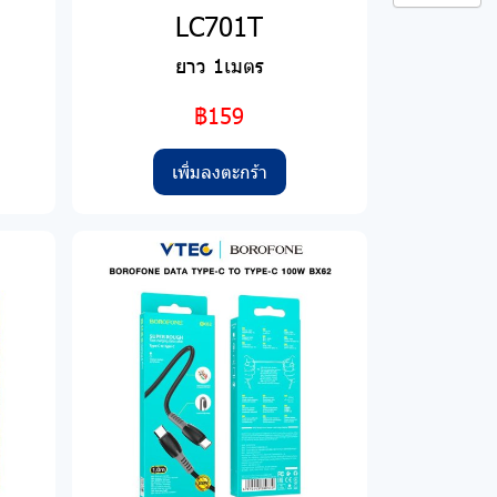
LC701T
ยาว 1เมตร
฿159
เพิ่มลงตะกร้า