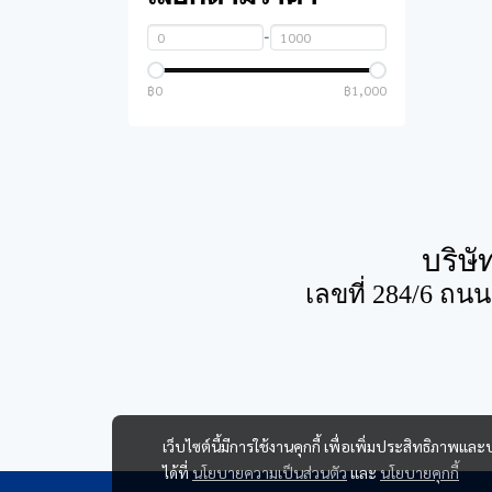
ฮาร์ดดิสก์ และ เอส
-
เอสดี
฿0
การ์ดจอ
฿1,000
เพาเวอร์ซัพพลาย
เคสคอมพิวเตอร์
การ์ดเสียง
บริษั
เลขที่ 284/6 ถน
เครื่องสำรองไฟฟ้า
อุปกรณ์เสริมไอที
เครื่องใช้ไฟฟ้า
ฟิล์มหน้าจอ
ภายในบ้าน
กล้องเว็บแคม
เว็บไซต์นี้มีการใช้งานคุกกี้ เพื่อเพิ่มประสิทธิภาพ
ได้ที่
นโยบายความเป็นส่วนตัว
และ
นโยบายคุกกี้