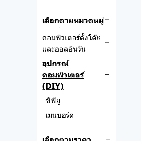
แอปเปิ้ล
พาวเวอร์แบงค์
เลือกตามหมวดหมู่
โน๊ตบุ๊ค
อุปกรณ์เสริม
MacBook
คอมพิวเตอร์ตั้งโต๊ะ
หูฟัง
iPhone
Asus
และออลอินวัน
ลำโพง
iPad
Acer
ออลอินวัน
อุปกรณ์
สมาร์ทวอทช์
Apple Watch
Lenovo
คอมพิวเตอร์
คอมพิวเตอร์ตั้งโต๊ะ
Asus
อุปกรณ์ PHOTO
Dell
(DIY)
STUDIO
Acer
Acer
Hp
ซีพียู
ฟิล์ม
Asus
เมนบอร์ด
HP
แรม
Lemel
เลือกตามราคา