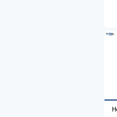
ไมโครโฟน
Lenovo
Samsung
อุปกรณ์เสริม
Brother
กล้องวงจรปิด
Xiaomi
Asus
สายชาร์จ
Oppo
Infinix
Canon
Samsung
Acer
PC
อะแดปเตอร์และ
Honor
Xiaomi
Epson
Amazfit
AOC
สายชาร์จ
Inovo
Honor
Honor
อุปกรณ์เสริมอื่นๆ
Grand
Tecno
imoo
Qoomi
TCL
Nokia
Iqon
TWZ
H
Inovo