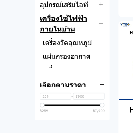
อุปกรณ์เสริมไอที
ซีพียู
STUDIO
Acer
Acer
Apple
Hp
เมนบอร์ด
ฟิล์มหน้าจอ
เครื่องใช้ไฟฟ้า
ฟิล์ม
Asus
ภายในบ้าน
แรม
กล้องเว็บแคม
HP
เครื่องวัดอุณหภูมิ
ฮาร์ดดิสก์ และ เอส
อะแดปเตอร์โน็ตบุ๊ค
Lemel
เอสดี
แผ่นกรองอากาศ
โต๊ะและเก้าอี้
การ์ดจอ
คอมพิวเตอร์
เครื่องกรองอากาศ
เพาเวอร์ซัพพลาย
หูฟัง
เครื่องดูดฝุ่น
เลือกตามราคา
เคสคอมพิวเตอร์
ไมโครโฟน
ปลั๊กไฟ
-
การ์ดเสียง
เมาส์
ลำโพง
฿259
฿7,900
เครื่องสำรองไฟฟ้า
คีย์บอร์ด
อุปกรณ์ลำโพง
Hopestar