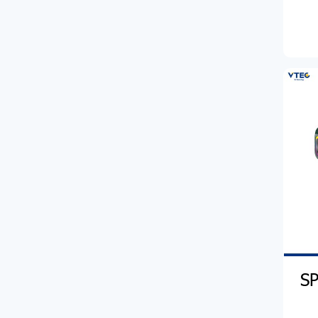
ชุดเมาส์และคีย์บอร์ด
สมาร์ททีวี
Bestbeat
แฟลชไดร์ฟ
อุปกรณ์เสริมทีวี
Lonzuer
โทรศัพท์มือถือและ
ตัวแปลง ตัวเชื่อม
อุปกรณ์เสริม
ที่วางโน๊ตบุ๊ค
แท็บเล็ตและอุปกรณ์
โทรศัพท์มือถือ
แผ่นรองเมาส์
เสริม
อุปกรณ์เสริม
Benco
กระเป๋าโน๊ตบุ๊ค
เครื่องปริ้นเตอร์ และ
โทรศัพท์มือถือ
แท็บเล็ต
Realme
หมึกพิมพ์
อุปกรณ์เสริม
พาวเวอร์แบงค์
Huawei
Oppo
โปรเจคเตอร์
แท็บเล็ต
เครื่องพิมพ์มัลติฟัง
หูฟังสมาทโฟน
Samsung
Vivo
ก์ชั่น
S
นาฬิกาสมาร์ท
อะแดปเตอร์
Xiaomi
Huawei
หมึกพิมพ์ และ
HP
จอมอนิเตอร์
Oppo