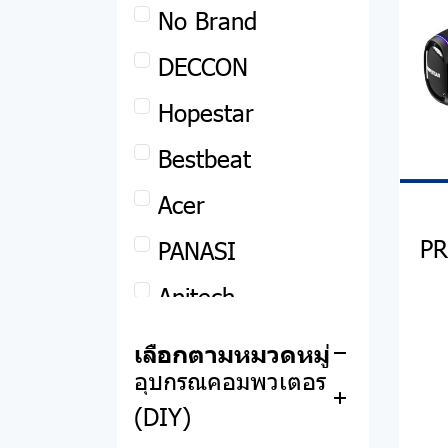
No Brand
สินค้าทั้งหมด
DECCON
Clearance Sale
Hopestar
สินค้าพรีออเดอร์
Bestbeat
Remax
Acer
แอปเปิ้ล
พาวเวอร์แบงค์
PR
PANASI
โน๊ตบุ๊ค
อุปกรณ์เสริม
MacBook
Anitech
คอมพิวเตอร์ตั้งโต๊ะ
หูฟัง
iPhone
Asus
และออลอินวัน
Oker
ลำโพง
iPad
Acer
เลือกตามหมวดหมู่
อุปกรณ์คอมพิวเตอร์
ออลอินวัน
Xiaomi
สมาร์ทวอทช์
Apple Watch
Lenovo
(DIY)
คอมพิวเตอร์ตั้งโต๊ะ
Asus
VOX
อุปกรณ์ PHOTO
Dell