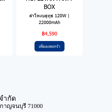
BOX
ลำโพงบลูทูธ 120W |
22000mAh
฿4,590
เพิ่มลงตะกร้า
จำกัด
ดกาญจนบุรี 71000