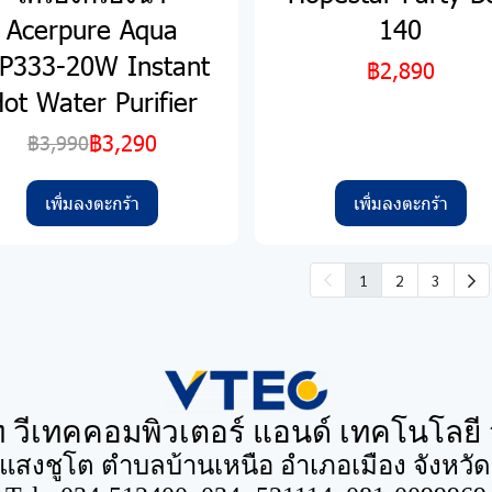
Acerpure Aqua
140
P333-20W Instant
฿2,890
ot Water Purifier
฿3,290
฿3,990
เพิ่มลงตะกร้า
เพิ่มลงตะกร้า
1
2
3
ท วีเทคคอมพิวเตอร์ แอนด์ เทคโนโลยี 
นแสงชูโต ตำบลบ้านเหนือ อำเภอเมือง จังหวั