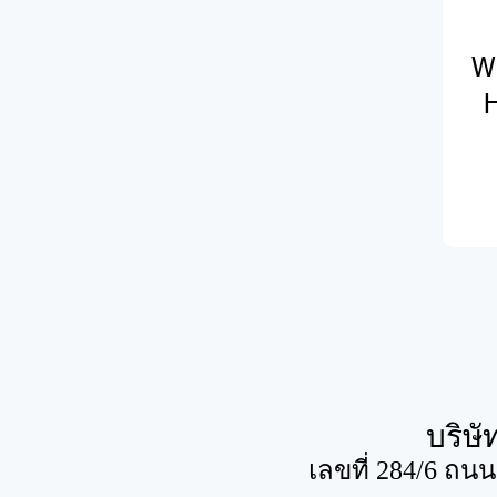
W
H
บริษั
เลขที่ 284/6 ถน