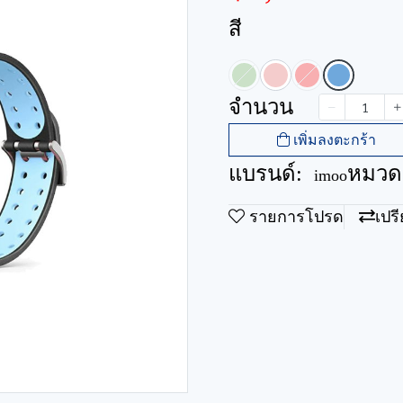
สี
จำนวน
เพิ่มลงตะกร้า
แบรนด์:
หมวดห
imoo
รายการโปรด
เปร