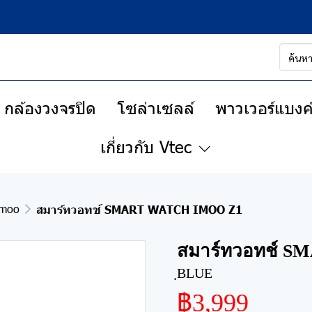
กล้องวงจรปิด
โซล่าเซลล์
พาวเวอร์แบงค์
เกี่ยวกับ Vtec
imoo
สมาร์ทวอทช์ SMART WATCH IMOO Z1
สมาร์ทวอทช์ 
ฺBLUE
฿3,999