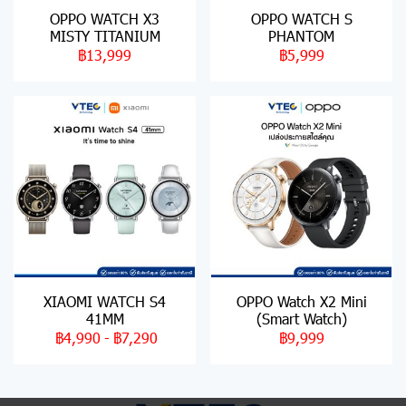
OPPO WATCH X3
OPPO WATCH S
MISTY TITANIUM
PHANTOM
฿13,999
฿5,999
XIAOMI WATCH S4
OPPO Watch X2 Mini
41MM
(Smart Watch)
฿4,990
-
฿7,290
฿9,999