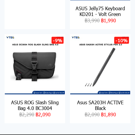
ASUS Jelly75 Keyboard
KD201 - Volt Green
฿3,990
฿1,990
-9%
-10%
ASUS ROG Slash Sling
Asus SA203H ACTIVE
Bag 4.0 BC3004
Black
฿2,290
฿2,090
฿2,090
฿1,890