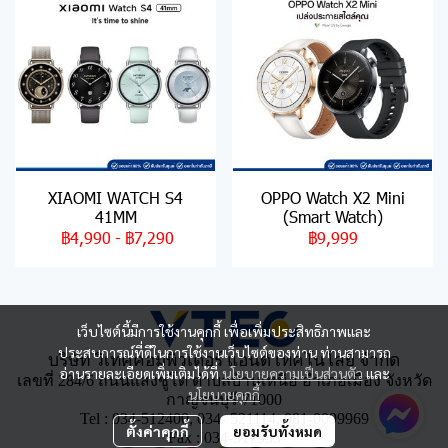
XIAOMI WATCH S4
OPPO Watch X2 Mini
41MM
(Smart Watch)
฿4,990
-
฿7,290
฿9,999
เว็บไซต์นี้มีการใช้งานคุกกี้ เพื่อเพิ่มประสิทธิภาพและ
ประสบการณ์ที่ดีในการใช้งานเว็บไซต์ของท่าน ท่านสามารถ
บริษัท วีเทคคอมพิวเตอร์ แอนด์ เทคโนโลยี จำกัด
อ่านรายละเอียดเพิ่มเติมได้ที่
นโยบายความเป็นส่วนตัว
และ
เลขที่ 284/6 ถนนแสงชูโต ตำบลบ้านเหนือ อำเภอเมือง จังหวัด
นโยบายคุกกี้
กาญจนบุรี 71000
Tel : 034-512400, 034- 521114, 081-0099969
ตั้งค่าคุกกี้
ยอมรับทั้งหมด
Fax : 034-517533