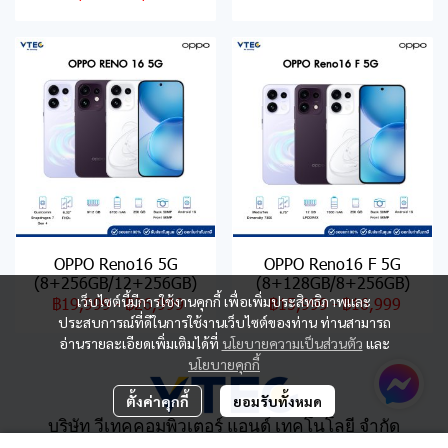
OPPO Reno16 5G
OPPO Reno16 F 5G
(8+256GB/12+256GB)
(8+128GB/8+256GB)
เว็บไซต์นี้มีการใช้งานคุกกี้ เพื่อเพิ่มประสิทธิภาพและ
฿19,999
-
฿26,999
฿15,999
-
฿16,999
ประสบการณ์ที่ดีในการใช้งานเว็บไซต์ของท่าน ท่านสามารถ
อ่านรายละเอียดเพิ่มเติมได้ที่
นโยบายความเป็นส่วนตัว
และ
นโยบายคุกกี้
ตั้งค่าคุกกี้
ยอมรับทั้งหมด
บริษัท วีเทคคอมพิวเตอร์ แอนด์ เทคโนโลยี จำกัด
เลขที่ 284/6 ถนนแสงชูโต ตำบลบ้านเหนือ อำเภอเมือง จังหวัด