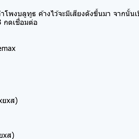
พงบลูทูธ ค้างไว้จะมีเสียงดังขึ้นมา จากนั้นเ
3 กดเชื่อมต่อ
Remax
xยxส)
xยxส)