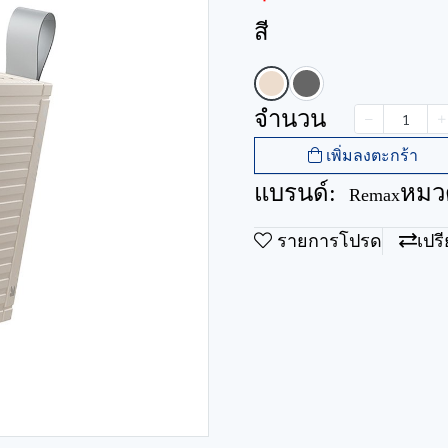
สี
จำนวน
เพิ่มลงตะกร้า
แบรนด์:
หมวด
Remax
รายการโปรด
เปร