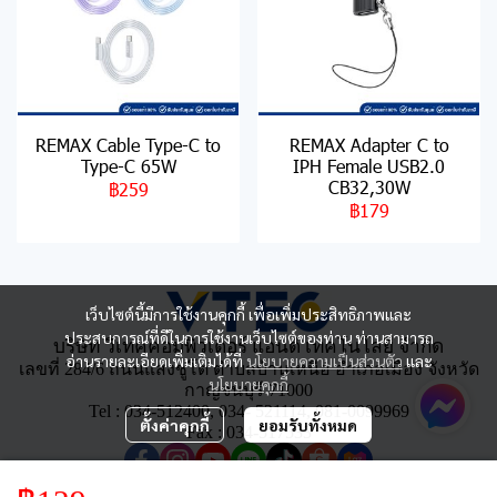
REMAX Cable Type-C to
REMAX Adapter C to
Type-C 65W
IPH Female USB2.0
CB32,30W
฿259
฿179
เว็บไซต์นี้มีการใช้งานคุกกี้ เพื่อเพิ่มประสิทธิภาพและ
ประสบการณ์ที่ดีในการใช้งานเว็บไซต์ของท่าน ท่านสามารถ
บริษัท วีเทคคอมพิวเตอร์ แอนด์ เทคโนโลยี จำกัด
อ่านรายละเอียดเพิ่มเติมได้ที่
นโยบายความเป็นส่วนตัว
และ
เลขที่ 284/6 ถนนแสงชูโต ตำบลบ้านเหนือ อำเภอเมือง จังหวัด
นโยบายคุกกี้
กาญจนบุรี 71000
Tel : 034-512400, 034- 521114, 081-0099969
ตั้งค่าคุกกี้
ยอมรับทั้งหมด
Fax : 034-517533