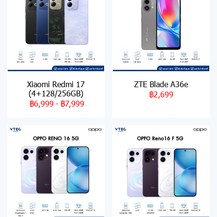
Xiaomi Redmi 17
ZTE Blade A36e
(4+128/256GB)
฿2,699
฿6,999
-
฿7,999