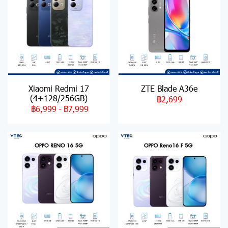
Xiaomi Redmi 17
ZTE Blade A36e
(4+128/256GB)
฿2,699
฿6,999
-
฿7,999