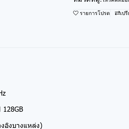
โทรศัพท์มือ
รายการโปรด
เปร
Hz
M 128GB
างอิงบางแหล่ง)