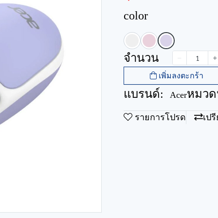
color
จำนวน
เพิ่มลงตะกร้า
แบรนด์:
หมวดห
Acer
รายการโปรด
เปร