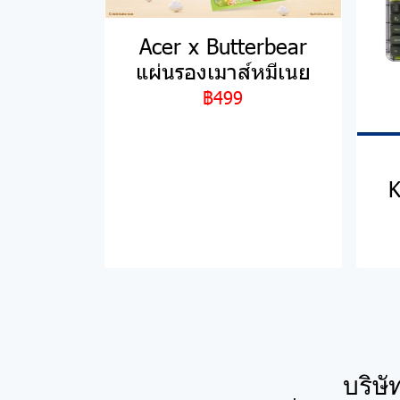
Acer x Butterbear
แผ่นรองเมาส์หมีเนย
฿499
K
บริษั