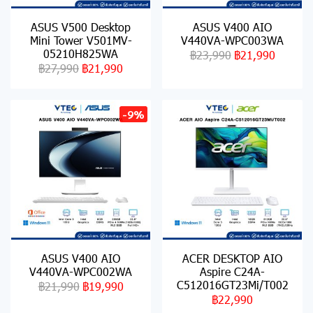
ASUS V500 Desktop
ASUS V400 AIO
Mini Tower V501MV-
V440VA-WPC003WA
05210H825WA
฿23,990
฿21,990
฿27,990
฿21,990
-9%
ASUS V400 AIO
ACER DESKTOP AIO
V440VA-WPC002WA
Aspire C24A-
C512016GT23Mi/T002
฿21,990
฿19,990
฿22,990