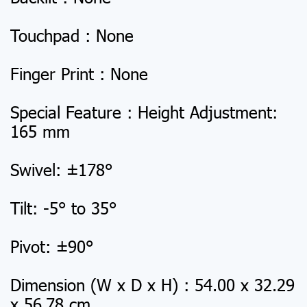
Touchpad : None
Finger Print : None
Special Feature : Height Adjustment:
165 mm
Swivel: ±178°
Tilt: -5° to 35°
Pivot: ±90°
Dimension (W x D x H) : 54.00 x 32.29
x 56.78 cm