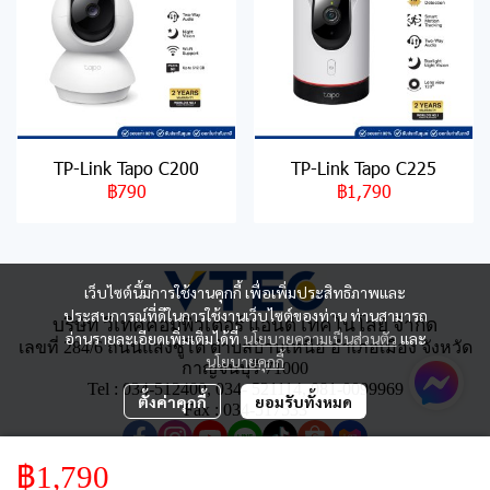
TP-Link Tapo C200
TP-Link Tapo C225
฿790
฿1,790
เว็บไซต์นี้มีการใช้งานคุกกี้ เพื่อเพิ่มประสิทธิภาพและ
ประสบการณ์ที่ดีในการใช้งานเว็บไซต์ของท่าน ท่านสามารถ
บริษัท วีเทคคอมพิวเตอร์ แอนด์ เทคโนโลยี จำกัด
อ่านรายละเอียดเพิ่มเติมได้ที่
นโยบายความเป็นส่วนตัว
และ
เลขที่ 284/6 ถนนแสงชูโต ตำบลบ้านเหนือ อำเภอเมือง จังหวัด
นโยบายคุกกี้
กาญจนบุรี 71000
Tel : 034-512400, 034- 521114, 081-0099969
ตั้งค่าคุกกี้
ยอมรับทั้งหมด
Fax : 034-517533
฿1,790