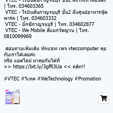
| โทร. 034603365
VTEC - โรบินสันกาญจนบุรี ชั้น2 ฝั่งศูนย์อาหารฟู้ด
พาร์ค | โทร. 034603332
VTEC - บิ๊กซีกาญจนบุรี | โทร. 034602877
VTEC - We Mobile สี่แยกวัดญวน | โทร.
0810099969
สอบถามเพิ่มเติม ทักแชท เพจ vteccomputer คุย
กับเราได้เลยค่ะ
หรือ แอดไลน์ มาคุยกันได้ที่
>>
https://bit.ly/3gfR3Ua
<< คลิก!!
#VTEC #วีเทค #WeTechnology #Promotion