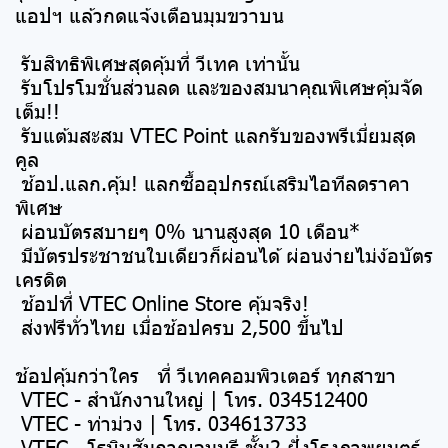
แอปฯ แล้วกดแจ้งเตือนมุมขวาบน
รับสิทธิพิเศษสุดคุ้มที่ วีเทค เท่านั้น
รับโปรโมชั่นส่วนลด และของสมนาคุณพิเศษคุ้มจัด
เต็ม!!
รับแต้มสะสม VTEC Point แลกรับของพรีเมี่ยมสุด
คูล
ช้อป.แลก.คุ้ม! แลกซื้ออุปกรณ์เสริมไอทีลดราคา
พิเศษ
ผ่อนบัตรสบายๆ 0% นานสูงสุด 10 เดือน*
มีบัตรประชาชนใบเดียวก็ผ่อนได้ ผ่อนง่ายไม่ง้อบัตร
เครดิต
ช้อปที่ VTEC Online Store คุ้มจริง!
ส่งฟรีทั่วไทย เมื่อช้อปครบ 2,500 ขึ้นไป
ช้อปคุ้มกว่าใคร ที่ วีเทคคอมพิวเตอร์ ทุกสาขา
VTEC - สำนักงานใหญ่ | โทร. 034512400
VTEC - ท่าม่วง | โทร. 034613733
VTEC - โรบินสันกาญจนบุรี ชั้น2 ฝั่งโรงภาพยนตร์