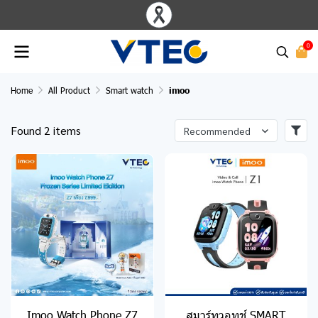
0
Home
All Product
Smart watch
imoo
Found 2 items
Recommended
Imoo Watch Phone Z7
สมาร์ทวอทช์ SMART