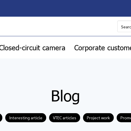
Closed-circuit camera
Corporate custom
Blog
Interesting article
VTEC articles
Project work
Promo