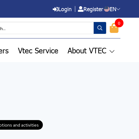
Login
Register
EN
0
ers
Vtec Service
About VTEC
tions and activities