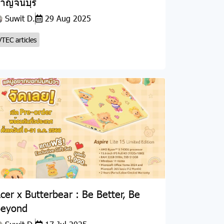
าญจนบุรี
Suwit D.
29 Aug 2025
VTEC articles
cer x Butterbear : Be Better, Be
eyond