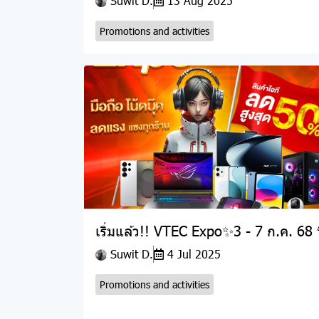
Suwit D.
13 Aug 2025
Promotions and activities
เริ่มแล้ว!! VTEC Expo✨3 - 7 ก.ค. 68 น
Suwit D.
4 Jul 2025
Promotions and activities