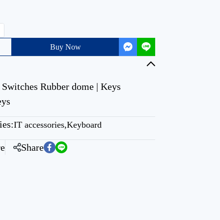
Buy Now
y Switches Rubber dome | Keys
eys
ies:
IT accessories
,
Keyboard
e
Share