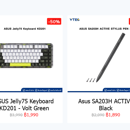
-50%
SUS Jelly75 Keyboard
Asus SA203H ACTI
KD201 - Volt Green
Black
฿1,990
฿1,890
฿3,990
฿2,090