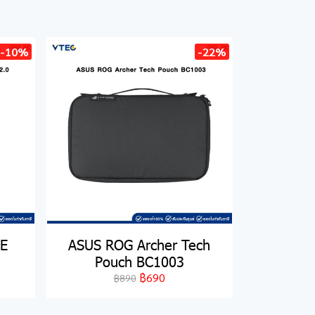
-10%
-22%
VE
ASUS ROG Archer Tech
Pouch BC1003
฿690
฿890