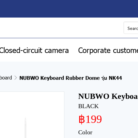
Closed-circuit camera
Corporate custom
board
NUBWO Keyboard Rubber Dome รุ่น NK44
NUBWO Keyboard
BLACK
฿199
Color