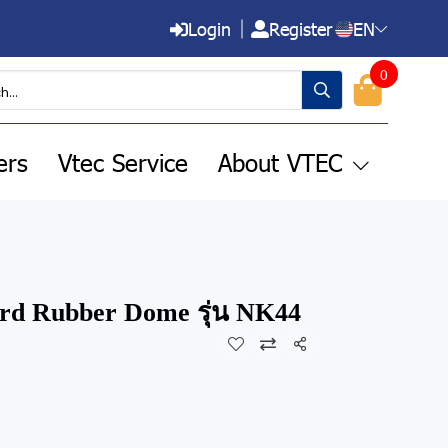
Login
Register
EN
0
ers
Vtec Service
About VTEC
 Rubber Dome รุ่น NK44
Share