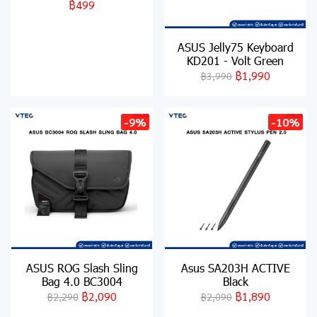
฿499
ASUS Jelly75 Keyboard
KD201 - Volt Green
฿1,990
฿3,990
-9%
-10%
ASUS ROG Slash Sling
Asus SA203H ACTIVE
Bag 4.0 BC3004
Black
฿2,090
฿1,890
฿2,290
฿2,090