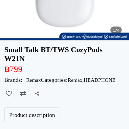
1/4
Small Talk BT/TWS CozyPods
W21N
฿799
Brands:
Categories:
Remax
Remax
,
HEADPHONE
Share
Product description