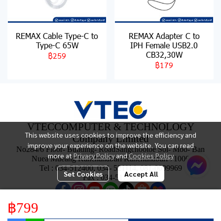
REMAX Cable Type-C to
REMAX Adapter C to
Type-C 65W
IPH Female USB2.0
CB32,30W
฿259
฿179
VTECCOMPUTER & TECHNOLOGY
This website uses cookies to improve the efficiency and
Company Limited
improve your experience on the website. You can read
No284/6 Floor- Building- RoadSangchootoe Soi- Moo- Ban
more at
Privacy Policy
and
Cookies Policy
Nuea Mueang Kanchanaburi Kanchanaburi 71000
Tel : 034-512400, 034- 521114, 081-0099969
Set Cookies
Accept All
Fax : 034-517533
฿799