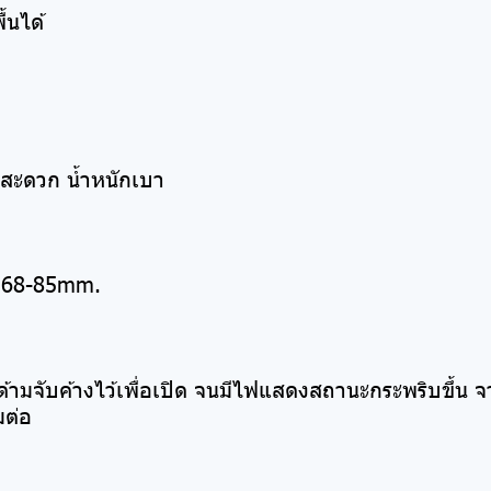
้นได้
าสะดวก น้ำหนักเบา
ด 68-85mm.
้ามจับค้างไว้เพื่อเปิด จนมีไฟแสดงสถานะกระพริบขึ้น จา
มต่อ