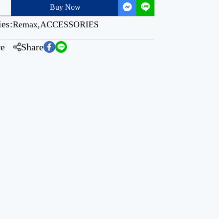
Buy Now
ies:
Remax
,
ACCESSORIES
e
Share