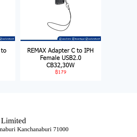
 to
REMAX Adapter C to IPH
Female USB2.0
CB32,30W
฿179
imited
naburi Kanchanaburi 71000