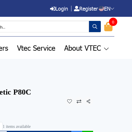
Login
Register
EN
0
ers
Vtec Service
About VTEC
netic P80C
Share
1 items available