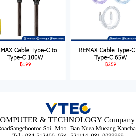
MAX Cable Type-C to
REMAX Cable Type-C
Type-C 100W
Type-C 65W
฿199
฿259
OMPUTER & TECHNOLOGY Company L
 RoadSangchootoe Soi- Moo- Ban Nuea Mueang Kancha
Tel : 034-512400, 034- 521114, 081-0099969