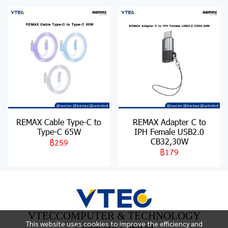
REMAX Cable Type-C to
REMAX Adapter C to
Type-C 65W
IPH Female USB2.0
CB32,30W
฿259
฿179
VTECCOMPUTER & TECHNOLOGY
This website uses cookies to improve the efficiency and
Company Limited