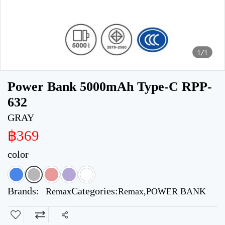
1/1
Power Bank 5000mAh Type-C RPP-
632
GRAY
฿369
color
Brands:
Categories:
Remax
Remax
,
POWER BANK
Share