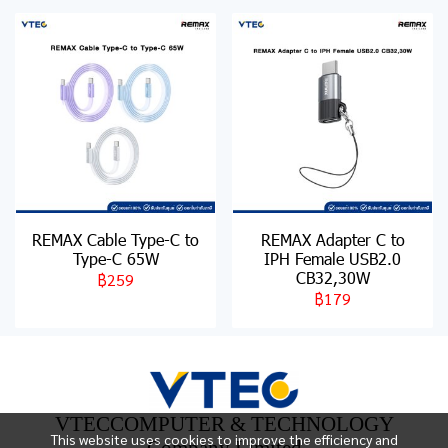
REMAX Cable Type-C to
REMAX Adapter C to
Type-C 65W
IPH Female USB2.0
CB32,30W
฿259
฿179
VTECCOMPUTER & TECHNOLOGY
This website uses cookies to improve the efficiency and
Company Limited