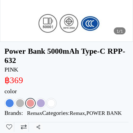
1/1
Power Bank 5000mAh Type-C RPP-
632
PINK
฿369
color
Brands:
Categories:
Remax
Remax
,
POWER BANK
Share