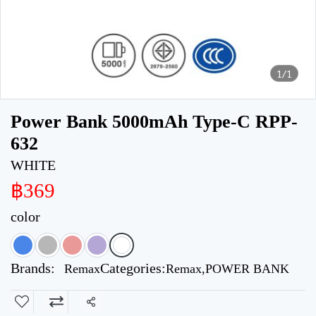
1/1
Power Bank 5000mAh Type-C RPP-
632
WHITE
฿369
color
Brands:
Categories:
Remax
Remax
,
POWER BANK
Share