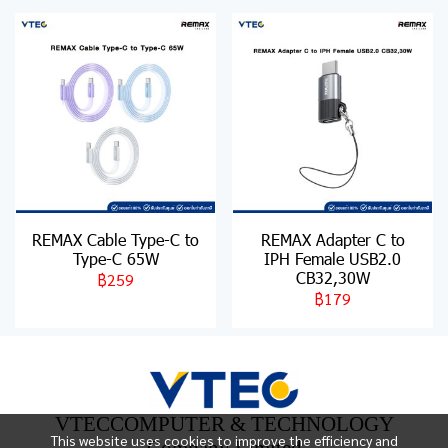
REMAX Cable Type-C to
REMAX Adapter C to
Type-C 65W
IPH Female USB2.0
CB32,30W
฿259
฿179
VTECCOMPUTER & TECHNOLOGY
This website uses cookies to improve the efficiency and
Company Limited