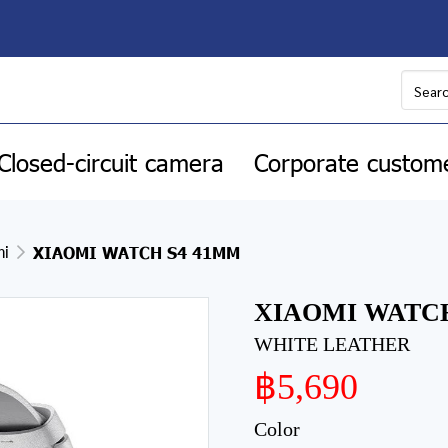
Closed-circuit camera
Corporate custom
mi
XIAOMI WATCH S4 41MM
XIAOMI WATCH
WHITE LEATHER
฿5,690
Color