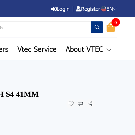
Login
Register
EN
0
ers
Vtec Service
About VTEC
 S4 41MM
Share