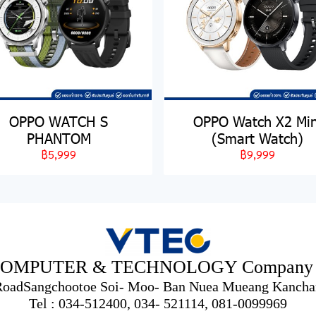
OPPO WATCH S
OPPO Watch X2 Min
PHANTOM
(Smart Watch)
฿5,999
฿9,999
OMPUTER & TECHNOLOGY Company L
 RoadSangchootoe Soi- Moo- Ban Nuea Mueang Kancha
Tel : 034-512400, 034- 521114, 081-0099969