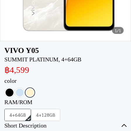
1/1
VIVO Y05
SUMMIT PLATINUM, 4+64GB
฿4,599
color
RAM/ROM
4+64GB
4+128GB
Short Description