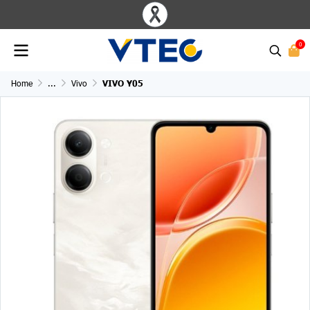
0
Home
...
Vivo
VIVO Y05