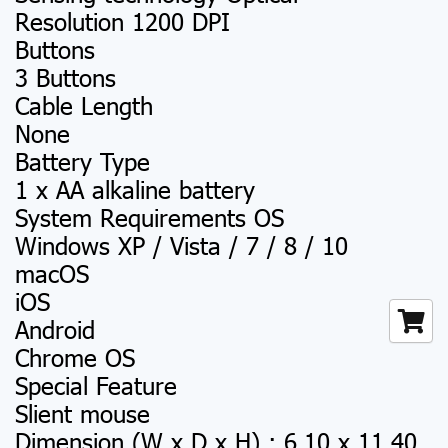
Resolution 1200 DPI
Buttons
3 Buttons
Cable Length
None
Battery Type
1 x AA alkaline battery
System Requirements OS
Windows XP / Vista / 7 / 8 / 10
macOS
iOS
Android
Chrome OS
Special Feature
Slient mouse
Dimension (W x D x H) : 6.10 x 11.40