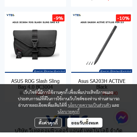
-9%
-10%
ASUS ROG Slash Sling
Asus SA203H ACTIVE
Bag 4.0 BC3004
Black
เว็บไซต์นี้มีการใช้งานคุกกี้ เพื่อเพิ่มประสิทธิภาพและ
฿2,290
฿2,090
฿2,090
฿1,890
ประสบการณ์ที่ดีในการใช้งานเว็บไซต์ของท่าน ท่านสามารถ
อ่านรายละเอียดเพิ่มเติมได้ที่
นโยบายความเป็นส่วนตัว
และ
นโยบายคุกกี้
ตั้งค่าคุกกี้
ยอมรับทั้งหมด
บริษัท วีเทคคอมพิวเตอร์ แอนด์ เทคโนโลยี จำกัด
เลขที่ 284/6 ถนนแสงชูโต ตำบลบ้านเหนือ อำเภอเมือง จังหวัด