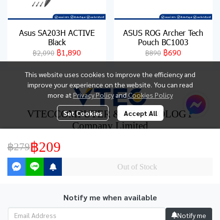
Asus SA203H ACTIVE
ASUS ROG Archer Tech
Black
Pouch BC1003
฿1,890
฿690
฿2,090
฿890
This website uses cookies to improve the efficiency and
improve your experience on the website. You can read
more at
Privacy Policy
and
Cookies Policy
VTECCOMPUTER & TECHNOLOGY
Set Cookies
Accept All
Company Limited
No284/6 Floor- Building- RoadSangchootoe Soi- Moo- Ban
฿209
฿279
Nuea Mueang Kanchanaburi Kanchanaburi 71000
Tel : 034-512400, 034- 521114, 081-0099969
Fax : 034-517533
Out of Stock
Notify me when available
Notify me