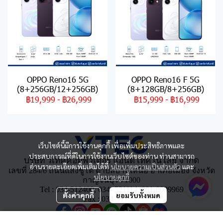
OPPO Reno16 5G
OPPO Reno16 F 5G
(8+256GB/12+256GB)
(8+128GB/8+256GB)
฿19,999
-
฿26,999
฿15,999
-
฿16,999
เว็บไซต์นี้มีการใช้งานคุกกี้ เพื่อเพิ่มประสิทธิภาพและ
ประสบการณ์ที่ดีในการใช้งานเว็บไซต์ของท่าน ท่านสามารถ
บริษัท วีเทคคอมพิวเตอร์ แอนด์ เทคโนโลยี จำกัด
อ่านรายละเอียดเพิ่มเติมได้ที่
นโยบายความเป็นส่วนตัว
และ
เลขที่ 284/6 ถนนแสงชูโต ตำบลบ้านเหนือ อำเภอเมือง จังหวัด
นโยบายคุกกี้
กาญจนบุรี 71000
Tel : 034-512400, 034- 521114, 081-0099969
ตั้งค่าคุกกี้
ยอมรับทั้งหมด
Fax : 034-517533