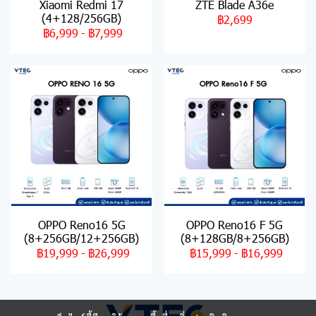
Xiaomi Redmi 17
ZTE Blade A36e
(4+128/256GB)
฿2,699
฿6,999
-
฿7,999
OPPO Reno16 5G
OPPO Reno16 F 5G
(8+256GB/12+256GB)
(8+128GB/8+256GB)
฿19,999
-
฿26,999
฿15,999
-
฿16,999