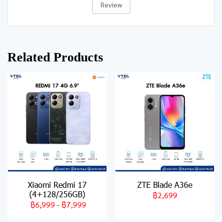
Review
Related Products
Xiaomi Redmi 17
ZTE Blade A36e
(4+128/256GB)
฿2,699
฿6,999
-
฿7,999