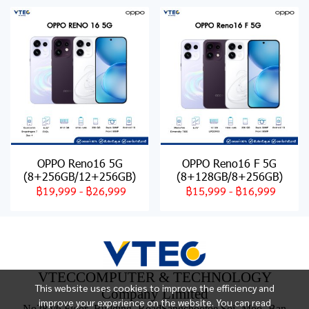
OPPO Reno16 5G
OPPO Reno16 F 5G
(8+256GB/12+256GB)
(8+128GB/8+256GB)
฿19,999
-
฿26,999
฿15,999
-
฿16,999
VTECCOMPUTER & TECHNOLOGY
This website uses cookies to improve the efficiency and
Company Limited
improve your experience on the website. You can read
No284/6 Floor- Building- RoadSangchootoe Soi- Moo- Ban